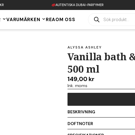
 KR
AUTENTISKA DUBAI-PARFYMER
Products
R
VARUMÄRKEN
REA
OM OSS
search
ALYSSA ASHLEY
Vanilla bath
500 ml
149,00
kr
Ink. moms
BESKRIVNING
En ljuvligt löddrande bath & showe
DOFTNOTER
perfekta för ett bad eller i dusch
huden mjuk och ren. Massera in o