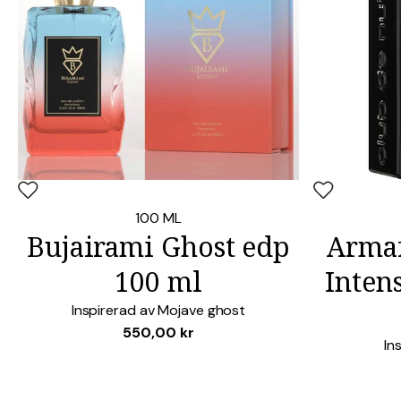
Lägg i favoriter
Lägg i favori
100 ML
Bujairami Ghost edp
Armaf
100 ml
Inten
Inspirerad av
Mojave ghost
550,00
kr
In