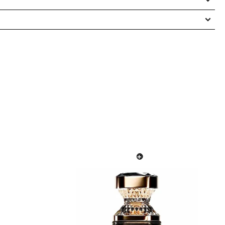
Kvinna, Man, Unisex
era ”Vanilla bath & shower gel med pump 500 ml”
publiceras.
Obligatoriska fält är märkta
*
1