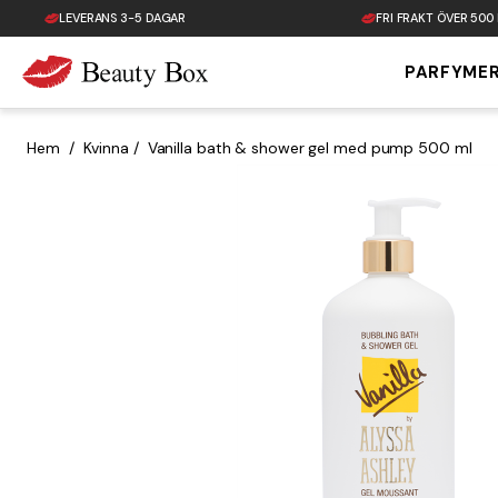
LEVERANS 3-5 DAGAR
FRI FRAKT ÖVER 500
PARFYME
Tillbaka till startsidan
Hem
/
Kvinna
/
Vanilla bath & shower gel med pump 500 ml