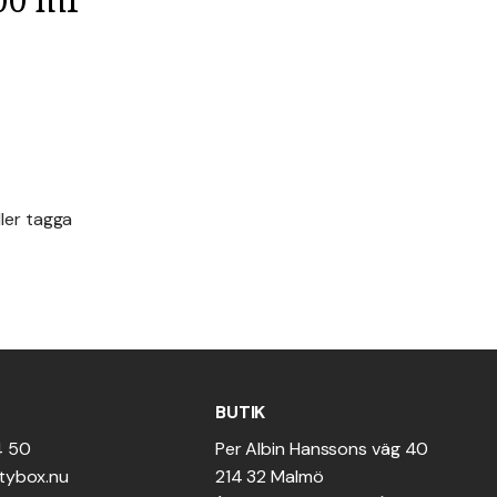
ller tagga
BUTIK
4 50
Per Albin Hanssons väg 40
tybox.nu
214 32 Malmö