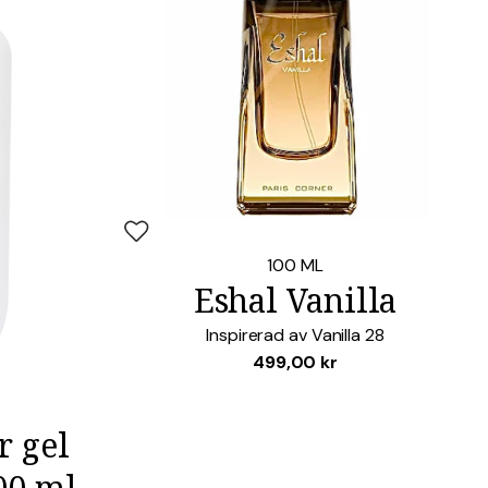
ch webbplats i denna webbläsare till nästa gång jag skriver en kommentar.
RG
Lägg i favoriter
100 ML
Eshal Vanilla
Inspirerad av
Vanilla 28
499,00
kr
 gel
00 ml