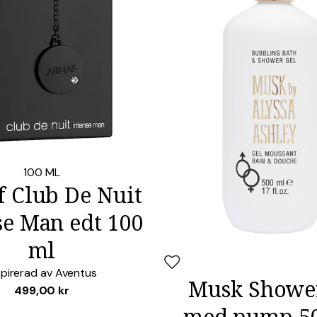
Spara mitt namn, min e-postadress o
LÄGG I VARUKO
ter
100 ML
 Club De Nuit
se Man edt 100
ml
spirerad av
Aventus
Musk Shower
Lägg i favoriter
499,00
kr
med pump 5