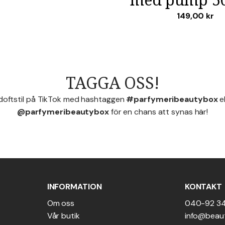
149,00
kr
TAGGA OSS!
 doftstil på TikTok med hashtaggen
#parfymeribeautybox
e
@parfymeribeautybox
för en chans att synas här!
INFORMATION
KONTAKT
Om oss
040-92 3
Vår butik
info@beau