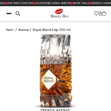
 DAGAR
FRI FRAKT ÖVER 500 KR
AUTENTISKA DUBAI-PARFYMER
BUTIK I MALMÖ
SÄKER E-HANDE
Tillbaka till startsidan
Hem
/
Kvinna
/
Royal Blend Edp 100 ml
FRENCH AVENUE