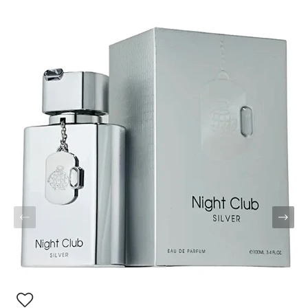
fält är märkta
*
Ditt betyg
*
Din recension
*
Namn
*
E-post
*
Spara mitt namn, min e-postadress och webbplats i denna
webbläsare till nästa gång jag skriver en kommentar.