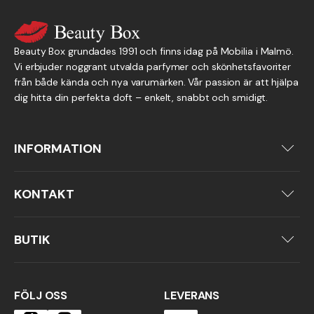
Beauty Box grundades 1991 och finns idag på Mobilia i Malmö.
Vi erbjuder noggrant utvalda parfymer och skönhetsfavoriter
från både kända och nya varumärken. Vår passion är att hjälpa
dig hitta din perfekta doft – enkelt, snabbt och smidigt.
INFORMATION
Om oss
Köpvillkor
KONTAKT
Integritetspolicy
040-92 34 50
info@beautybox.nu
BUTIK
Per Albin Hanssons väg 40
214 32 Malmö
FÖLJ OSS
LEVERANS
(Mobilia Köpcentrum)