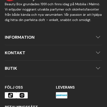
Beauty Box grundades 1991 och finns idag på Mobilia i Malmö.
Vi erbjuder noggrant utvalda parfymer och skönhetsfavoriter
från både kända och nya varumärken. Vår passion är att hjälpa
dig hitta din perfekta doft – enkelt, snabbt och smidigt.
INFORMATION
Om oss
Köpvillkor
KONTAKT
Integritetspolicy
040-92 34 50
info@beautybox.nu
BUTIK
Per Albin Hanssons väg 40
214 32 Malmö
FÖLJ OSS
LEVERANS
(Mobilia Köpcentrum)