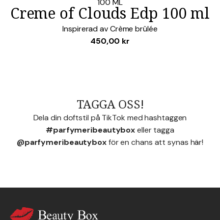
Lägg i favoriter
100 ML
Creme of Clouds Edp 100 ml
Inspirerad av
Crème brûlée
450,00
kr
TAGGA OSS!
Dela din doftstil på TikTok med hashtaggen
#parfymeribeautybox
eller tagga
@parfymeribeautybox
för en chans att synas här!