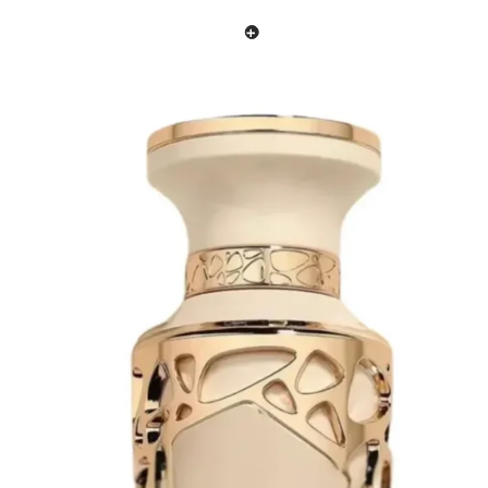
Edp 100 ml”
Din e-postadress kommer inte publiceras.
Obligatoriska
fält är märkta
*
Ditt betyg
*
Din recension
*
Namn
*
E-post
*
Spara mitt namn, min e-postadress och webbplats i denna
webbläsare till nästa gång jag skriver en kommentar.