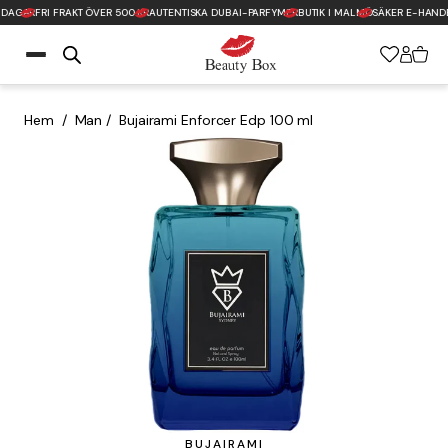
 DAGAR
FRI FRAKT ÖVER 500 KR
AUTENTISKA DUBAI-PARFYMER
BUTIK I MALMÖ
SÄKER E-HANDE
Tillbaka till startsidan
Hem
/
Man
/
Bujairami Enforcer Edp 100 ml
BUJAIRAMI