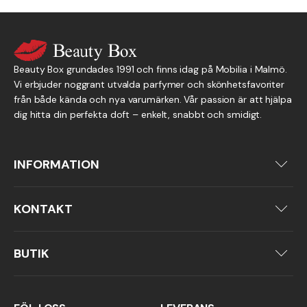
Beauty Box grundades 1991 och finns idag på Mobilia i Malmö.
Vi erbjuder noggrant utvalda parfymer och skönhetsfavoriter
från både kända och nya varumärken. Vår passion är att hjälpa
dig hitta din perfekta doft – enkelt, snabbt och smidigt.
INFORMATION
Om oss
Köpvillkor
KONTAKT
Integritetspolicy
040-92 34 50
info@beautybox.nu
BUTIK
Per Albin Hanssons väg 40
214 32 Malmö