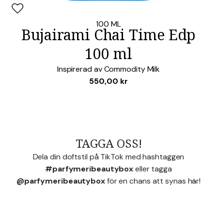
Lägg i favoriter
100 ML
Bujairami Chai Time Edp
100 ml
Inspirerad av
Commodity Milk
550,00
kr
TAGGA OSS!
Dela din doftstil på TikTok med hashtaggen
#parfymeribeautybox
eller tagga
@parfymeribeautybox
för en chans att synas här!