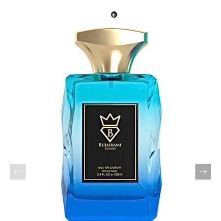
Edp 100 ml”
Din e-postadress kommer inte publiceras.
Obligatoriska
fält är märkta
*
Ditt betyg
*
Din recension
*
LÄGG I VARUKORG
Namn
*
E-post
*
Spara mitt namn, min e-postadress och webbplats i denna
webbläsare till nästa gång jag skriver en kommentar.