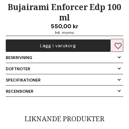
Bujairami Enforcer Edp 100
ml
550,00
kr
Ink. moms
Lägg i varukorg
Lägg i 
BESKRIVNING
DOFTNOTER
SPECIFIKATIONER
Storlek
RECENSIONER
Kön
Man
Inspirerad av
Blue Talisman Ex Nihilo
Det finns inga recensioner än.
LIKNANDE PRODUKTER
Bli först med att recensera ”Bujairami Enforcer