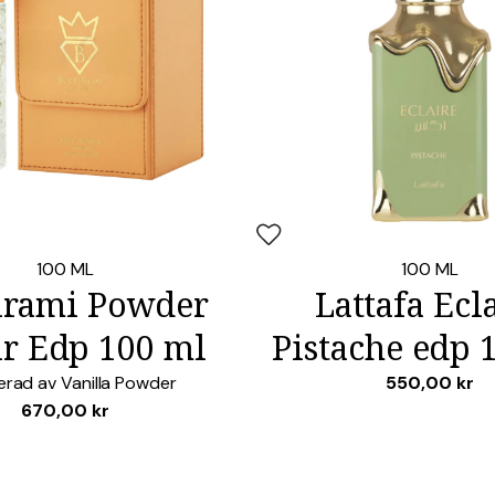
LÄGG I VARUKO
ter
Lägg i favoriter
100 ML
100 ML
irami Powder
Lattafa Ecl
ir Edp 100 ml
Pistache edp 
rerad av
Vanilla Powder
550,00
kr
670,00
kr