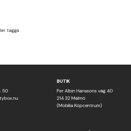
ller tagga
BUTIK
4 50
Per Albin Hanssons väg 40
tybox.nu
214 32 Malmö
(Mobilia Köpcentrum)