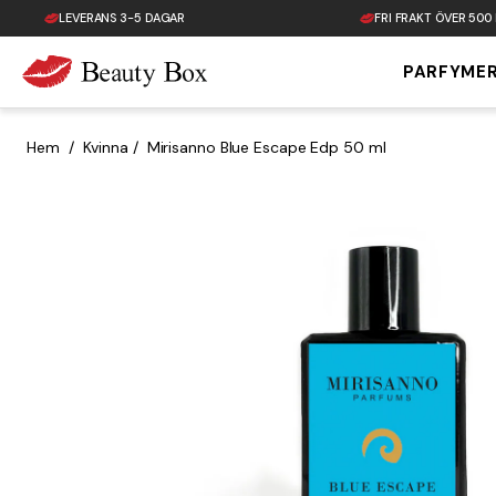
LEVERANS 3-5 DAGAR
FRI FRAKT ÖVER 500
PARFYME
Tillbaka till startsidan
Hem
/
Kvinna
/
Mirisanno Blue Escape Edp 50 ml