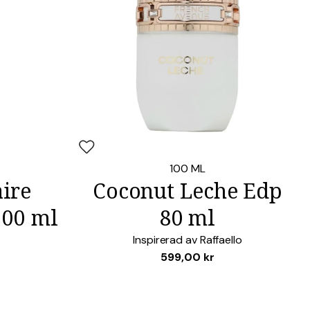
RG
Lägg i favoriter
100 ML
aire
Coconut Leche Edp
100 ml
80 ml
Inspirerad av
Raffaello
599,00
kr