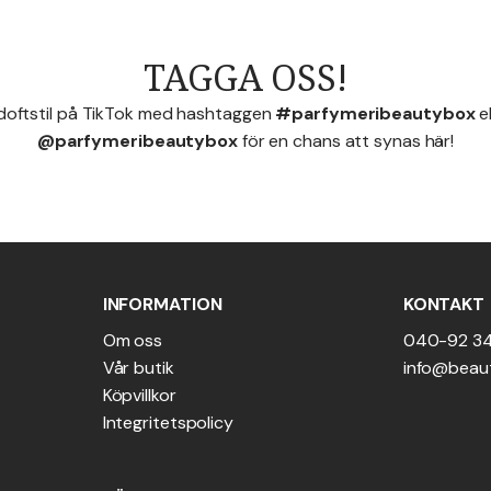
TAGGA OSS!
 doftstil på TikTok med hashtaggen
#parfymeribeautybox
e
@parfymeribeautybox
för en chans att synas här!
INFORMATION
KONTAKT
Om oss
040-92 3
Vår butik
info@beau
Köpvillkor
Integritetspolicy