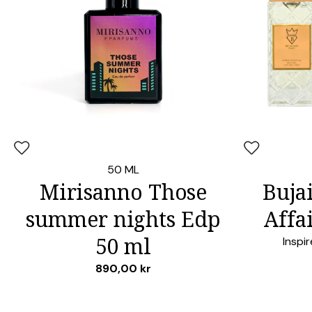
LÄGG I VARUKORG
Lägg i favoriter
Lägg i favori
50 ML
Mirisanno Those
Buja
summer nights Edp
Affa
50 ml
Inspi
890,00
kr